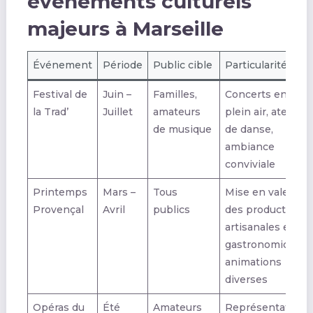
événements culturels
majeurs à Marseille
Événement
Période
Public cible
Particularités
Festival de
Juin –
Familles,
Concerts en
la Trad’
Juillet
amateurs
plein air, ateliers
de musique
de danse,
ambiance
conviviale
Printemps
Mars –
Tous
Mise en valeur
Provençal
Avril
publics
des productions
artisanales et
gastronomiques,
animations
diverses
Opéras du
Été
Amateurs
Représentations