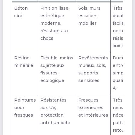
Béton
Finition lisse,
Sols, murs,
Très
ciré
esthétique
escaliers,
durable,
moderne,
mobilier
facile à
résistant aux
nettoyer,
chocs
résistant
aux tache
Résine
Flexible, moins
Revêtements
Durable,
minérale
sujette aux
muraux, sols,
entretien
fissures,
supports
simple,
écologique
sensibles
qualité d’a
A+
Peintures
Résistantes
Fresques
Très
pour
aux UV,
extérieures
résistante
fresques
protection
et intérieures
nécessite
anti-humidité
parfois u
retouche