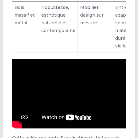
Bois
Robustesse,
Mobilier
Entretien
massif et
esthétique
design sur
adapté
métal
naturelle et
mesure
selon
contemporaine
matériau,
durée de
vie longu
Cette vidéo présente l’application du béton ciré