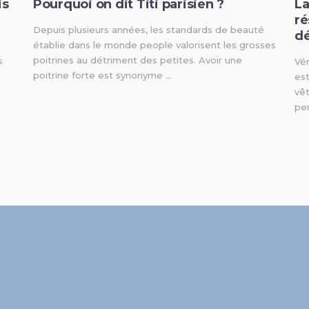
is
Pourquoi on dit Titi parisien ?
La
ré
Depuis plusieurs années, les standards de beauté
dé
établie dans le monde people valorisent les grosses
poitrines au détriment des petites. Avoir une
s
Vé
poitrine forte est synonyme …
es
vê
per