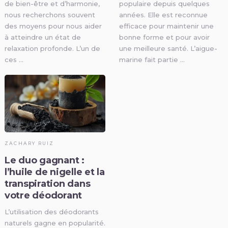
de bien-être et d’harmonie,
populaire depuis quelques
nous recherchons souvent
années. Elle est reconnue
des moyens pour nous aider
efficace pour maintenir une
à atteindre un état de
bonne forme et pour avoir
relaxation profonde. L’un de
une meilleure santé. L’aigue-
ces …
marine fait partie …
ZACHARY RUIZ
Le duo gagnant :
l’huile de nigelle et la
transpiration dans
votre déodorant
L’utilisation des déodorants
naturels gagne en popularité.