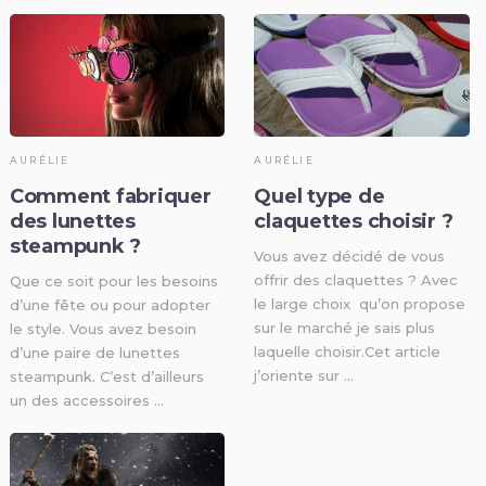
AURÉLIE
AURÉLIE
Comment fabriquer
Quel type de
des lunettes
claquettes choisir ?
steampunk ?
Vous avez décidé de vous
offrir des claquettes ? Avec
Que ce soit pour les besoins
le large choix qu’on propose
d’une fête ou pour adopter
sur le marché je sais plus
le style. Vous avez besoin
laquelle choisir.Cet article
d’une paire de lunettes
j’oriente sur …
steampunk. C’est d’ailleurs
un des accessoires …