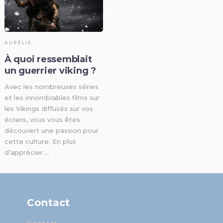
AURÉLIE
À quoi ressemblait
un guerrier viking ?
Avec les nombreuses séries
et les innombrables films sur
les Vikings diffusés sur vos
écrans, vous vous êtes
découvert une passion pour
cette culture. En plus
d’apprécier …
Contact