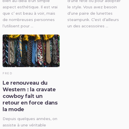
bien au-delà d’un simple
d’une fête ou pour adopter
aspect esthétique. Il est vrai
le style. Vous avez besoin
que c’ est beau à voir, mais
d’une paire de lunettes
de nombreuses personnes
steampunk. C’est d’ailleurs
l’utilisent pour …
un des accessoires …
FRED
Le renouveau du
Western : la cravate
cowboy fait un
retour en force dans
la mode
Depuis quelques années, on
assiste à une véritable