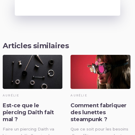
Articles similaires
AURÉLIE
AURÉLIE
Est-ce que le
Comment fabriquer
piercing Daith fait
des lunettes
mal ?
steampunk ?
Faire un piercing Daith va
Que ce soit pour les besoins