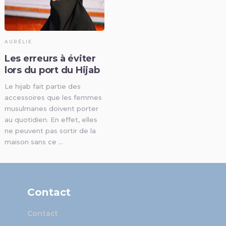
AURÉLIE
Les erreurs à éviter
lors du port du Hijab
Le hijab fait partie des
accessoires que les femmes
musulmanes doivent porter
au quotidien. En effet, elles
ne peuvent pas sortir de la
maison sans ce …
Contact
Contact