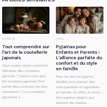
AURÉLIE
FRED
Tout comprendre sur
Pyjamas pour
l’art de la coutellerie
Enfants et Parents :
japonais
L’alliance parfaite du
confort et du style
Vous voulez savoir comment
en famille
fabriquer des couteaux
japonais ? Saviez-vous que
Rien ne vaut un pyjama
les couteaux japonais font
douillet pour passer des
partie des couteaux les plus
nuits paisibles et agréables
tranchants ? La coutellerie
en famille. En effet, le choix
japonaise a …
d’un pyjama adapté aux
besoins de chaque …