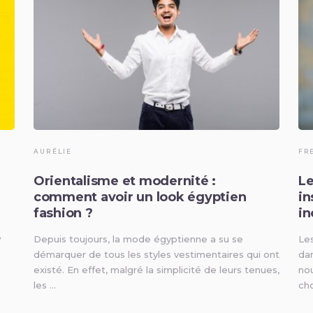
AURÉLIE
FR
Orientalisme et modernité :
Le
comment avoir un look égyptien
in
fashion ?
in
e
Depuis toujours, la mode égyptienne a su se
Le
démarquer de tous les styles vestimentaires qui ont
dan
existé. En effet, malgré la simplicité de leurs tenues,
nou
les …
cho