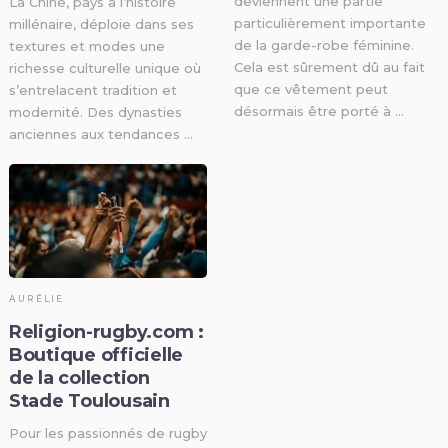
deviennent une partie
La Chine, pays à l’histoire
particulièrement importante
millénaire, déploie dans ses
de la garde-robe féminine.
textures et modes une
Cela est sûrement dû au fait
richesse culturelle unique où
que ce vêtement peut
s’entrelacent tradition et
désormais être porté à …
modernité. Des dynasties
anciennes aux tendances …
AURÉLIE
Religion-rugby.com :
Boutique officielle
de la collection
Stade Toulousain
Pour les passionnés de rugby