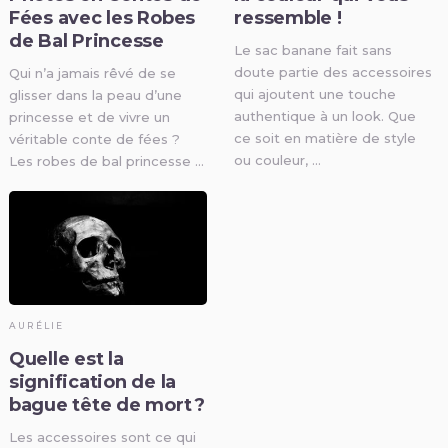
Fées avec les Robes
ressemble !
de Bal Princesse
Le sac banane fait sans
doute partie des accessoires
Qui n’a jamais rêvé de se
qui ajoutent une touche
glisser dans la peau d’une
authentique à un look. Que
princesse et de vivre un
ce soit en matière de style
véritable conte de fées ?
ou couleur, …
Les robes de bal princesse …
AURÉLIE
Quelle est la
signification de la
bague tête de mort ?
Les accessoires sont ce qui