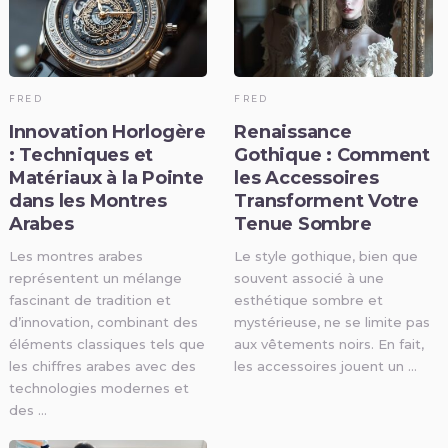
FRED
FRED
Innovation Horlogère
Renaissance
: Techniques et
Gothique : Comment
Matériaux à la Pointe
les Accessoires
dans les Montres
Transforment Votre
Arabes
Tenue Sombre
Les montres arabes
Le style gothique, bien que
représentent un mélange
souvent associé à une
fascinant de tradition et
esthétique sombre et
d’innovation, combinant des
mystérieuse, ne se limite pas
éléments classiques tels que
aux vêtements noirs. En fait,
les chiffres arabes avec des
les accessoires jouent un …
technologies modernes et
des …