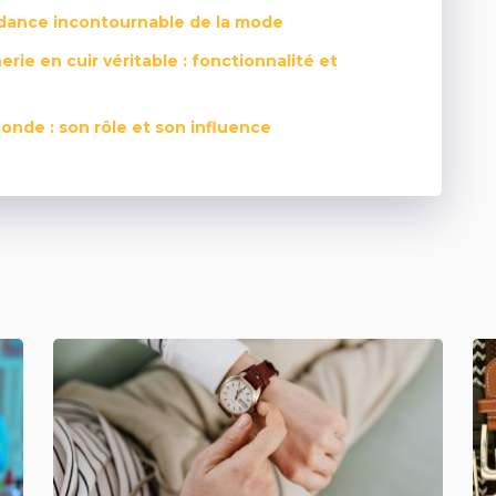
dance incontournable de la mode
erie en cuir véritable : fonctionnalité et
onde : son rôle et son influence