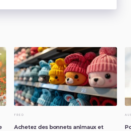
FRED
AU
e
Achetez des bonnets animaux et
Po