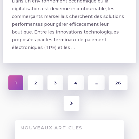
Dans un environnement économique où la
digitalisation est devenue incontournable, les
commerçants marseillais cherchent des solutions
performantes pour gérer efficacement leur
boutique. Entre les innovations technologiques
proposées par les terminaux de paiement
électroniques (TPE) et les …
Pagination
1
2
3
4
…
26
des
publications
NOUVEAUX ARTICLES